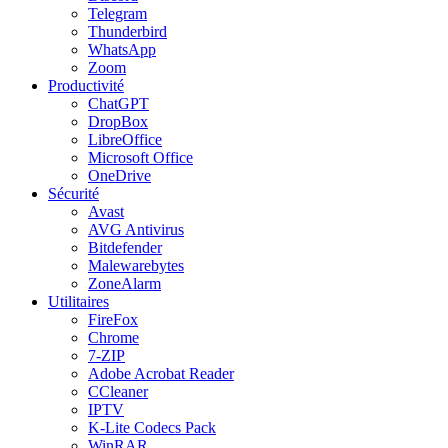
Telegram
Thunderbird
WhatsApp
Zoom
Productivité
ChatGPT
DropBox
LibreOffice
Microsoft Office
OneDrive
Sécurité
Avast
AVG Antivirus
Bitdefender
Malewarebytes
ZoneAlarm
Utilitaires
FireFox
Chrome
7-ZIP
Adobe Acrobat Reader
CCleaner
IPTV
K-Lite Codecs Pack
WinRAR