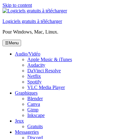
Skip to content
Logiciels gratuits à télécharger
Pour Windows, Mac, Linux.
☰
Menu
Audio/Vidéo
Apple Music & iTunes
Audacity
DaVinci Resolve
Netflix
Spotify
VLC Media Player
Graphiques
Blender
Canva
Gimp
Inkscape
Jeux
Gratuits
Messageries
Discord